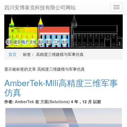
四川安博泰克科技有限公司网站
Toggl
Navig
实景三维视域分析
建筑工程扫描与线画图
电力工程,变电站扫描与建模,数字孪生与实景三维
文物保护与数字文物扫描
逆向工程与三维建模
建筑保护、数字孪生、古建存档
三维军事仿真
地质雷达、无人机、三维激光扫描 项
首页
标签： 高精度三维建模与军事仿真
显示被标签的文章 高精度三维建模与军事仿真
AmberTek-Mili高精度三维军事
仿真
作者:
AmberTek
在
方案(Solutions)
4 年，12 月 以前