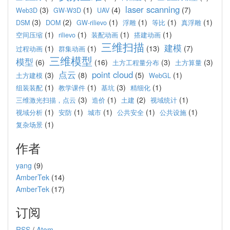
laser scanning
(3)
(1)
(4)
(7)
Web3D
GW-W3D
UAV
(3)
(2)
(1)
(1)
(1)
(1)
DSM
DOM
GW-rilievo
浮雕
等比
真浮雕
(1)
(1)
(1)
(1)
空间压缩
rilievo
装配动画
搭建动画
三维扫描
建模
(1)
(1)
(13)
(7)
过程动画
群集动画
三维模型
模型
(6)
(16)
(3)
(3)
土方工程量分布
土方算量
点云
point cloud
(3)
(8)
(5)
(1)
土方建模
WebGL
(1)
(1)
(3)
(1)
组装装配
教学课件
基坑
精细化
(3)
(1)
(2)
(1)
三维激光扫描，点云
造价
土建
视域统计
(1)
(1)
(1)
(1)
(1)
视域分析
安防
城市
公共安全
公共设施
(1)
复杂场景
作者
yang
(9)
AmberTek
(14)
AmberTek
(17)
订阅
RSS
/
Atom