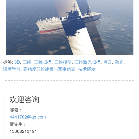
标签:
3D
,
三维
,
三维扫描
,
三维模型
,
三维激光扫描
,
点云
,
激光
,
深度学习
,
高精度三维建模与军事仿真
,
技术研发
欢迎咨询
邮箱：
4441762@qq.com
廖先生：
13308213494