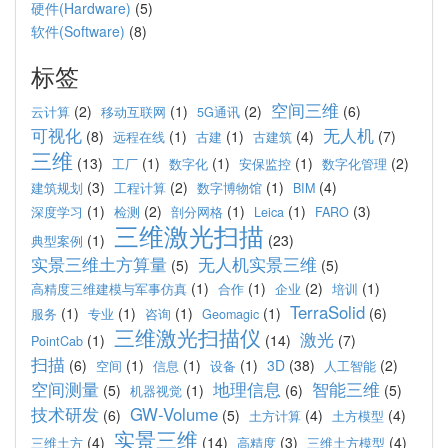
硬件(Hardware)
(5)
软件(Software)
(8)
标签
空间三维
(2)
(1)
(2)
(6)
云计算
移动互联网
5G通讯
可视化
无人机
(8)
(1)
(1)
(4)
(7)
远程在线
古建
古建筑
三维
(13)
(1)
(1)
(1)
(2)
工厂
数字化
安保监控
数字化管理
(3)
(2)
(1)
(4)
建筑规划
工程计算
数字博物馆
BIM
(1)
(2)
(1)
(1)
(3)
深度学习
检测
剖分网格
Leica
FARO
三维激光扫描
(1)
(23)
典型案例
实景三维土方算量
无人机实景三维
(5)
(5)
(1)
(1)
(2)
(1)
高精度三维建模与军事仿真
合作
企业
培训
TerraSolid
(1)
(1)
(1)
(1)
(6)
服务
专业
咨询
Geomagic
三维激光扫描仪
激光
(1)
(14)
(7)
PointCab
扫描
(6)
(1)
(1)
(1)
3D
(38)
(2)
空间
信息
设备
人工智能
空间测量
地理信息
智能三维
(5)
(1)
(6)
(5)
机器视觉
技术研发
GW-Volume
(6)
(5)
(4)
(4)
土方计算
土方模型
实景三维
(4)
(14)
(3)
(4)
三维土方
高精度
三维土方模型